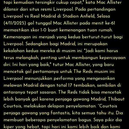
tapi kemudian tersingkir cukup cepat," kata Mac Allister
dilansir dari situs resmi Liverpool. Pada pertandingan
Liverpool vs Real Madrid di Stadion Anfield, Selasa
(4/11/2025) gol tunggal Mac Allister pada menit ke-61
memastikan skor 1-0 buat kemenangan tuan rumah.
Kemenangan ini menjadi yang kedua berturut-turut bagi
Liverpool. Sedangkan bagi Madrid, ini merupakan
kekalahan kedua mereka di musim ini. "Jadi kami harus
terus melangkah, penting untuk membangun kepercayaan
diri. Ini hari yang baik," tutur Mac Allister, yang baru
mencetak gol pertamanya untuk The Reds musim ini.
Liverpool menunjukkan performa yang mengesankan
melawan Madrid dengan total 17 tembakan, sembilan di
antaranya tepat sasaran. The Reds tidak bisa mencetak
lebih banyak gol karena penjaga gawang Madrid, Thibaut
Courtois, melakukan delapan penyelamatan. “Courtois
penjaga gawang yang fantastis, kita semua tahu itu. Dia
membuat beberapa penyelamatan bagus. Saya pikir dia
kiper yang hebat, tapi hari ini kami lebih baik dan kami