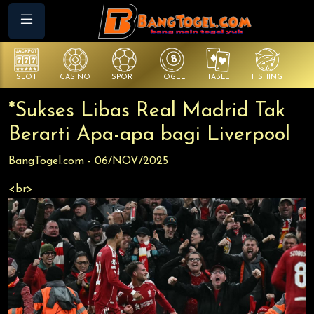
SLOT
CASINO
SPORT
TOGEL
TABLE
FISHING
CO
*Sukses Libas Real Madrid Tak
Berarti Apa-apa bagi Liverpool
BangTogel.com - 06/NOV/2025
<br>