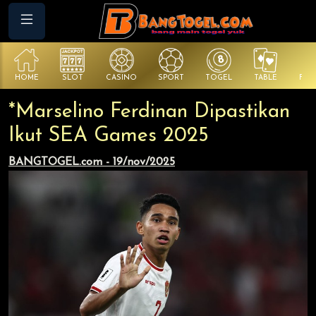
HOME
SLOT
CASINO
SPORT
TOGEL
TABLE
FIS
*Marselino Ferdinan Dipastikan
Ikut SEA Games 2025
BANGTOGEL.com - 19/nov/2025