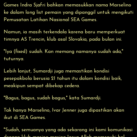
Games Indra Sjafri bahkan memasukkan nama Marselino
ke dalam long list pemain yang dipanggil untuk mengikuti
Pemusatan Latihan Nasional SEA Games.
Namun, ia masih terkendala karena baru memperkuat
timnya AS Trencin, klub asal Slovakia, pada bulan ini.
"Iya (fixed) sudah. Kan memang namanya sudah ada,"
tuturnya.
Lebih lanjut, Sumardji juga memastikan kondisi
pesepakbola berusia 21 tahun itu dalam kondisi baik,
meakipun sempat dibekap cedera.
"Bagus, bagus, sudah bagus," kata Sumardji.
Tak hanya Marselino, Ivar Jenner juga dipastikan akan
ikut di SEA Games.
"Sudah, semuanya yang ada sekarang ini kami komunikasi