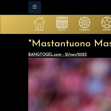
HOME
SLOT
CASINO
SPOR
*Mastantuono Mas
BANGTOGEL.com - 21/nov/2025