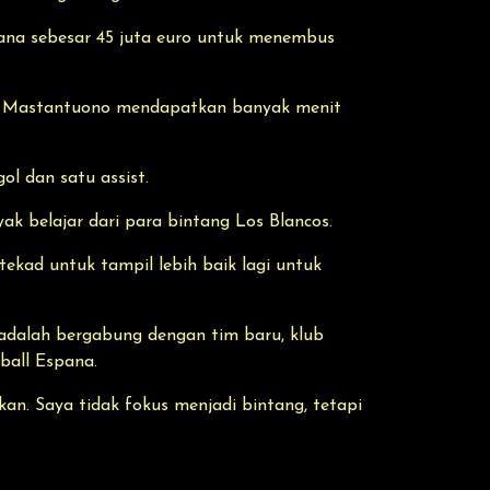
dana sebesar 45 juta euro untuk menembus
so. Mastantuono mendapatkan banyak menit
l dan satu assist.
 belajar dari para bintang Los Blancos.
ekad untuk tampil lebih baik lagi untuk
 adalah bergabung dengan tim baru, klub
tball Espana.
kan. Saya tidak fokus menjadi bintang, tetapi