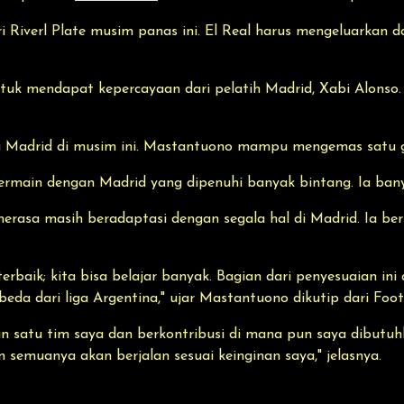
 Riverl Plate musim panas ini. El Real harus mengeluarkan 
ntuk mendapat kepercayaan dari pelatih Madrid, Xabi Alon
 Madrid di musim ini. Mastantuono mampu mengemas satu go
main dengan Madrid yang dipenuhi banyak bintang. Ia banyak
rasa masih beradaptasi dengan segala hal di Madrid. Ia bert
rbaik; kita bisa belajar banyak. Bagian dari penyesuaian ini
beda dari liga Argentina," ujar Mastantuono dikutip dari Foo
an satu tim saya dan berkontribusi di mana pun saya dibutuh
semuanya akan berjalan sesuai keinginan saya," jelasnya.