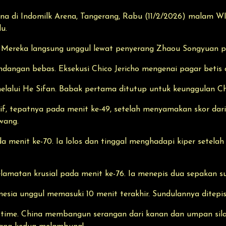
a di Indomilk Arena, Tangerang, Rabu (11/2/2026) malam WIB.
u.
 Mereka langsung unggul lewat penyerang Zhaou Songyuan p
dangan bebas. Eksekusi Chico Jericho mengenai pagar betis
lalui He Sifan. Babak pertama ditutup untuk keunggulan Ch
, tepatnya pada menit ke-49, setelah menyamakan skor dari t
wang.
 menit ke-70. Ia lolos dan tinggal menghadapi kiper setelah
matan krusial pada menit ke-76. Ia menepis dua sepakan sul
ia unggul memasuki 10 menit terakhir. Sundulannya ditepis 
y time. China membangun serangan dari kanan dan umpan si