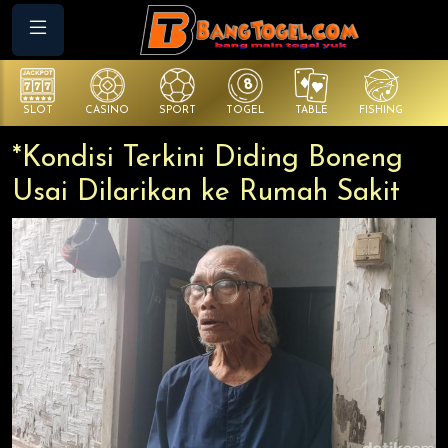
SLOT
CASINO
SPORT
TOGEL
TABLE
FISHING
CO
*Kondisi Terkini Diding Boneng
Usai Dilarikan ke Rumah Sakit