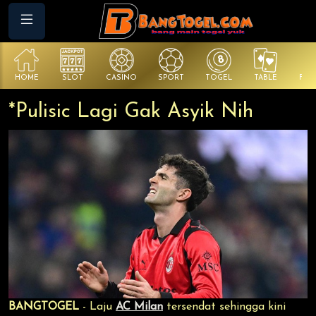
E
SLOT
CASINO
SPORT
TOGEL
TABLE
FISHING
*Pulisic Lagi Gak Asyik Nih
BANGTOGEL
- Laju
AC Milan
tersendat sehingga kini