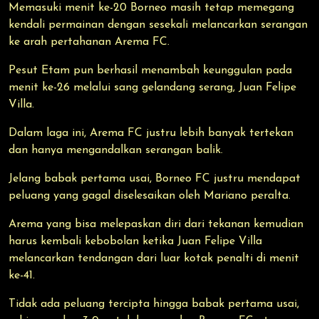
Memasuki menit ke-20 Borneo masih tetap memegang
kendali permainan dengan sesekali melancarkan serangan
ke arah pertahanan Arema FC.
Pesut Etam pun berhasil menambah keunggulan pada
menit ke-26 melalui sang gelandang serang, Juan Felipe
Villa.
Dalam laga ini, Arema FC justru lebih banyak tertekan
dan hanya mengandalkan serangan balik.
Jelang babak pertama usai, Borneo FC justru mendapat
peluang yang gagal diselesaikan oleh Mariano peralta.
Arema yang bisa melepaskan diri dari tekanan kemudian
harus kembali kebobolan ketika Juan Felipe Villa
melancarkan tendangan dari luar kotak penalti di menit
ke-41.
Tidak ada peluang tercipta hingga babak pertama usai,