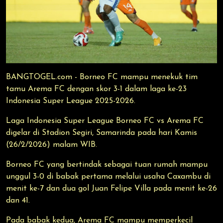
BANGTOGEL.com - Borneo FC mampu menekuk tim
tamu Arema FC dengan skor 3-1 dalam laga ke-23
Indonesia Super League 2025-2026.
Laga Indonesia Super League Borneo FC vs Arema FC
digelar di Stadion Segiri, Samarinda pada hari Kamis
(26/2/2026) malam WIB.
Borneo FC yang bertindak sebagai tuan rumah mampu
unggul 3-0 di babak pertama melalui usaha Caxambu di
menit ke-7 dan dua gol Juan Felipe Villa pada menit ke-26
dan 41.
Pada babak kedua, Arema FC mampu memperkecil