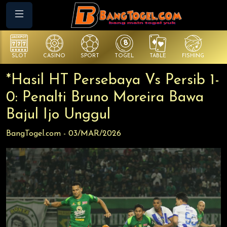
SLOT
CASINO
SPORT
TOGEL
TABLE
FISHING
CO
*Hasil HT Persebaya Vs Persib 1-
0: Penalti Bruno Moreira Bawa
Bajul Ijo Unggul
BangTogel.com - 03/MAR/2026