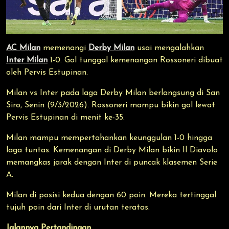
AC Milan
memenangi
Derby Milan
usai mengalahkan
Inter Milan
1-0. Gol tunggal kemenangan Rossoneri dibuat
oleh Pervis Estupinan.
Milan vs Inter pada laga Derby Milan berlangsung di San
Siro, Senin (9/3/2026). Rossoneri mampu bikin gol lewat
Pervis Estupinan di menit ke-35.
Milan mampu mempertahankan keunggulan 1-0 hingga
laga tuntas. Kemenangan di Derby Milan bikin Il Diavolo
memangkas jarak dengan Inter di puncak klasemen Serie
A.
Milan di posisi kedua dengan 60 poin. Mereka tertinggal
tujuh poin dari Inter di urutan teratas.
Jalannya Pertandingan