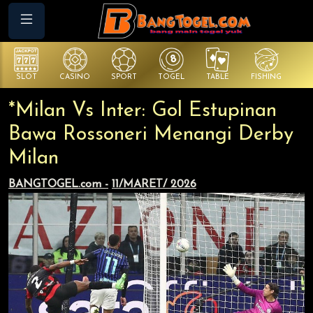
SLOT
CASINO
SPORT
TOGEL
TABLE
FISHING
CO
*Milan Vs Inter: Gol Estupinan
Bawa Rossoneri Menangi Derby
Milan
BANGTOGEL.com -
11/MARET/ 2026