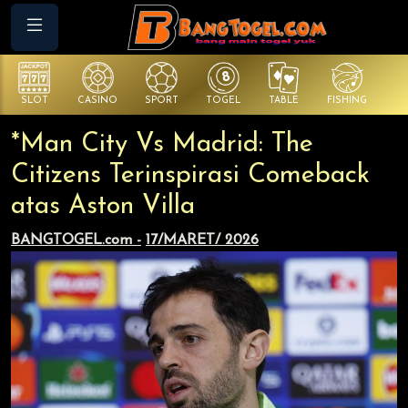
SLOT
CASINO
SPORT
TOGEL
TABLE
FISHING
CO
*Man City Vs Madrid: The
Citizens Terinspirasi Comeback
atas Aston Villa
BANGTOGEL.com -
17/MARET/ 2026