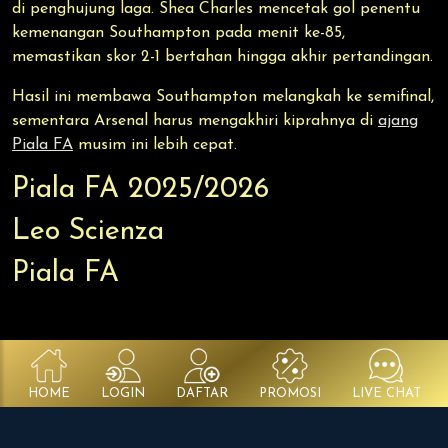
di penghujung laga. Shea Charles mencetak gol penentu
kemenangan Southampton pada menit ke-85,
memastikan skor 2-1 bertahan hingga akhir pertandingan.
Hasil ini membawa Southampton melangkah ke semifinal,
sementara Arsenal harus mengakhiri kiprahnya di
ajang
Piala FA
musim ini lebih cepat.
Piala FA 2025/2026
Leo Scienza
Piala FA
HOME
LOGIN
DAFTAR
PROMOSI
LIVE CHAT