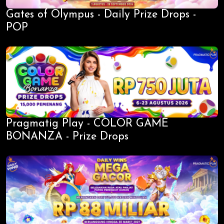
Gates of Olympus - Daily Prize Drops -
POP
Pragmatig Play - COLOR GAME
BONANZA - Prize Drops