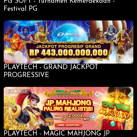
PG SOFT - Turnamen Kemerdekaan -
Festival PG
PLAYTECH - GRAND JACKPOT
PROGRESSIVE
PLAYTECH - MAGIC MAHJONG JP