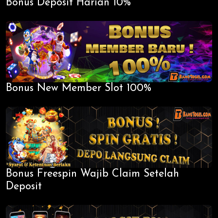
Bonus Deposit Harian 10%
Bonus New Member Slot 100%
Bonus Freespin Wajib Claim Setelah
Deposit