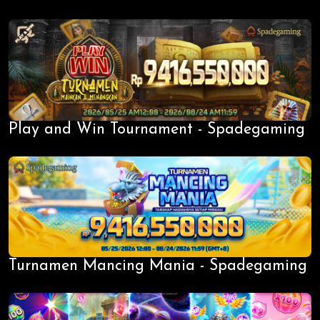
Play and Win Tournament - Spadegaming
Turnamen Mancing Mania - Spadegaming