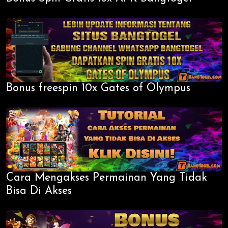
Bonus freespin 10x Gates of Olympus
Cara Mengakses Permainan Yang Tidak
Bisa Di Akses